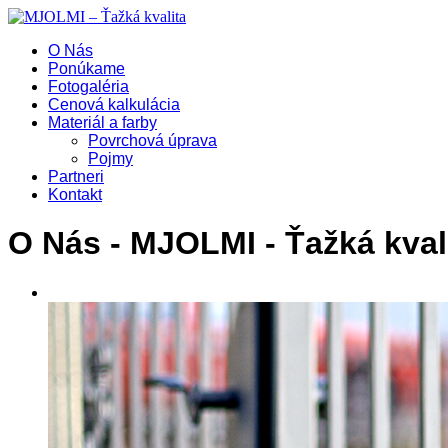
O Nás
Ponúkame
Fotogaléria
Cenová kalkulácia
Materiál a farby
Povrchová úprava
Pojmy
Partneri
Kontakt
O Nás
- MJOLMI - Ťažká kval