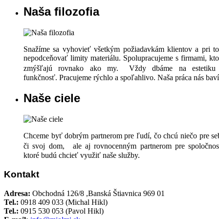
Naša filozofia
Snažíme sa vyhovieť všetkým požiadavkám klientov a pri t
nepodceňovať limity materiálu. Spolupracujeme s firmami, kto
zmýšľajú rovnako ako my. Vždy dbáme na estetiku
funkčnosť. Pracujeme rýchlo a spoľahlivo. Naša práca nás baví
Naše ciele
Chceme byť dobrým partnerom pre ľudí, čo chcú niečo pre se
či svoj dom, ale aj rovnocenným partnerom pre spoločnost
ktoré budú chcieť využiť naše služby.
Kontakt
Adresa:
Obchodná 126/8 ,Banská Štiavnica 969 01
Tel.:
0918 409 033 (Michal Hikl)
Tel.:
0915 530 053 (Pavol Hikl)