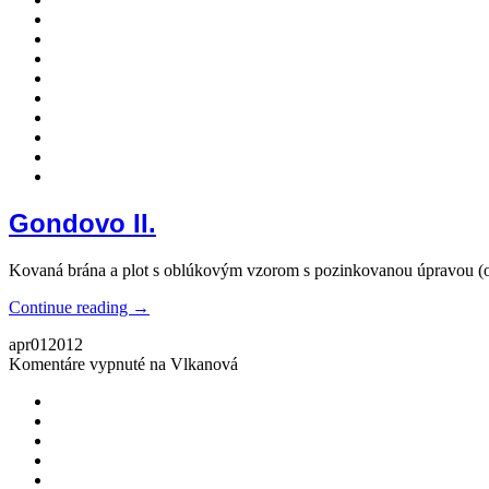
Gondovo II.
Kovaná brána a plot s oblúkovým vzorom s pozinkovanou úpravou (
Continue reading →
apr
01
2012
Komentáre vypnuté
na Vlkanová