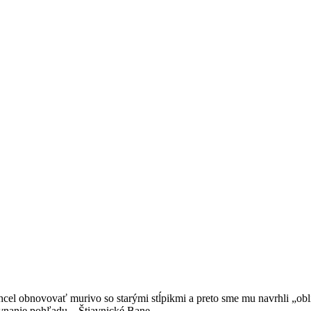
el obnovovať murivo so starými stĺpikmi a preto sme mu navrhli „oblie
rovnanie pohľadu – Štiavnické Bane