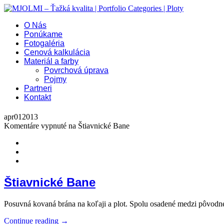
O Nás
Ponúkame
Fotogaléria
Cenová kalkulácia
Materiál a farby
Povrchová úprava
Pojmy
Partneri
Kontakt
apr
01
2013
Komentáre vypnuté
na Štiavnické Bane
Štiavnické Bane
Posuvná kovaná brána na koľaji a plot. Spolu osadené medzi pôvodné
Continue reading →