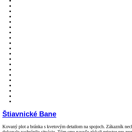
Štiavnické Bane
Kovaný plot a bránka s kvetovým detailom na spojoch. Zákazník nechc
dokonale zachránilo situáciu. Tým sme navyše získali priestor pre z