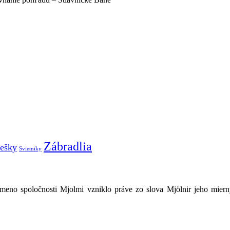
Zábradlia
iešky
Svietniky
no spoločnosti Mjolmi vzniklo práve zo slova Mjölnir jeho miernym 