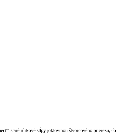
cť“ staré rúrkové stĺpy joklovinou štvorcového prierezu, čo