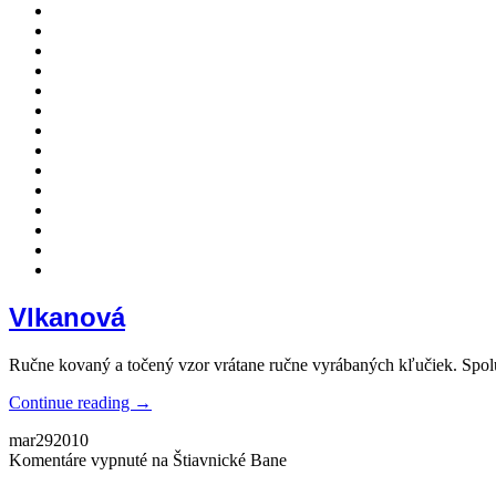
Vlkanová
Ručne kovaný a točený vzor vrátane ručne vyrábaných kľučiek. Spolu 
Continue reading →
mar
29
2010
Komentáre vypnuté
na Štiavnické Bane