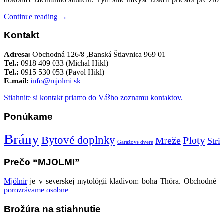
Continue reading →
Kontakt
Adresa:
Obchodná 126/8 ,Banská Štiavnica 969 01
Tel.:
0918 409 033 (Michal Hikl)
Tel.:
0915 530 053 (Pavol Hikl)
E-mail:
info@mjolmi.sk
Stiahnite si kontakt priamo do Vášho zoznamu kontaktov.
Ponúkame
Brány
Bytové doplnky
Ploty
Mreže
Str
Garážove dvere
Prečo “MJOLMI”
Mjölnir
je v severskej mytológii kladivom boha Thóra. Obchodné me
porozrávame osobne.
Brožúra na stiahnutie