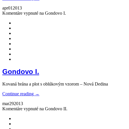
apr
01
2013
Komentáre vypnuté
na Gondovo I.
Gondovo I.
Kovaná brána a plot s oblúkovým vzorom – Nová Dedina
Continue reading →
mar
29
2013
Komentáre vypnuté
na Gondovo II.