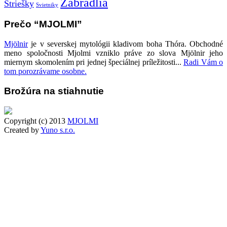
Zábradlia
Striešky
Svietniky
Prečo “MJOLMI”
Mjölnir
je v severskej mytológii kladivom boha Thóra. Obchodné
meno spoločnosti Mjolmi vzniklo práve zo slova Mjölnir jeho
miernym skomolením pri jednej špeciálnej príležitosti...
Radi Vám o
tom porozrávame osobne.
Brožúra na stiahnutie
Copyright (c) 2013
MJOLMI
Created by
Yuno s.r.o.