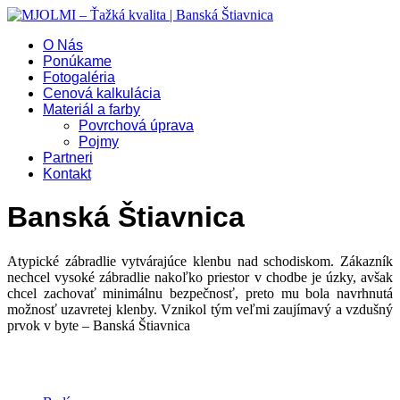
O Nás
Ponúkame
Fotogaléria
Cenová kalkulácia
Materiál a farby
Povrchová úprava
Pojmy
Partneri
Kontakt
Banská Štiavnica
Atypické zábradlie vytvárajúce klenbu nad schodiskom. Zákazník
nechcel vysoké zábradlie nakoľko priestor v chodbe je úzky, avšak
chcel zachovať minimálnu bezpečnosť, preto mu bola navrhnutá
možnosť uzavretej klenby. Vznikol tým veľmi zaujímavý a vzdušný
prvok v byte – Banská Štiavnica