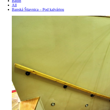
Badín
All
Banská Štiavnica – Pod kalváriou