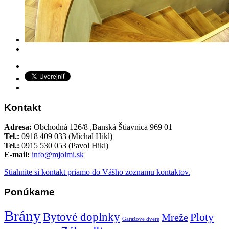
Kontakt
Adresa:
Obchodná 126/8 ,Banská Štiavnica 969 01
Tel.:
0918 409 033 (Michal Hikl)
Tel.:
0915 530 053 (Pavol Hikl)
E-mail:
info@mjolmi.sk
Stiahnite si kontakt priamo do Vášho zoznamu kontaktov.
Ponúkame
Brány
Bytové doplnky
Ploty
Mreže
Garážove dvere