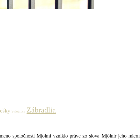
Zábradlia
iešky
Svietniky
no spoločnosti Mjolmi vzniklo práve zo slova Mjölnir jeho miernym 