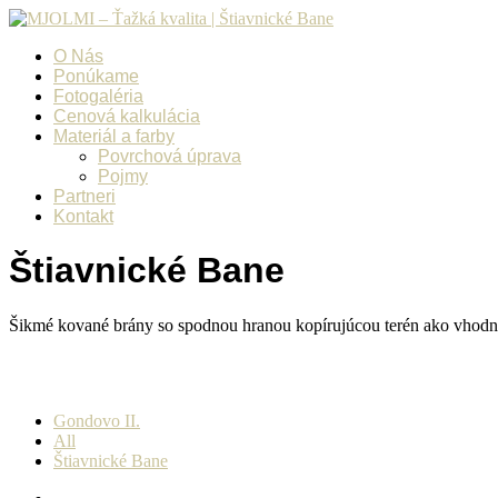
O Nás
Ponúkame
Fotogaléria
Cenová kalkulácia
Materiál a farby
Povrchová úprava
Pojmy
Partneri
Kontakt
Štiavnické Bane
Šikmé kované brány so spodnou hranou kopírujúcou terén ako vhodné
Gondovo II.
All
Štiavnické Bane