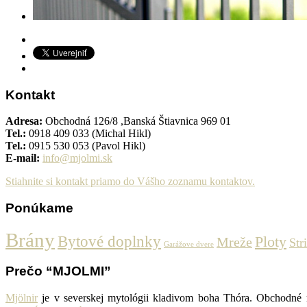
Kontakt
Adresa:
Obchodná 126/8 ,Banská Štiavnica 969 01
Tel.:
0918 409 033 (Michal Hikl)
Tel.:
0915 530 053 (Pavol Hikl)
E-mail:
info@mjolmi.sk
Stiahnite si kontakt priamo do Vášho zoznamu kontaktov.
Ponúkame
Brány
Bytové doplnky
Ploty
Mreže
Str
Garážove dvere
Prečo “MJOLMI”
Mjölnir
je v severskej mytológii kladivom boha Thóra. Obchodné me