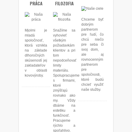
PRÁCA
FILOZOFIA
Chceme byť
dobrým
partnerom
Mjolmi je
Snažíme sa
pre ľudí, čo
mladá
vyhovieť
chcú niečo
spoločnosť,
všetkým
pre seba či
ktorá vznikla
požiadavkám
svoj dom,
na základe
klientov a pri
ale aj
dlhoročných
tom
rovnocenným
skúseností jej
nepodceňovať
partnerom
zakladateľov
limity
pre
v oblasti
materiálu.
spoločnosti,
kovovýroby.
Spolupracujeme
ktoré budú
s firmami,
chcieť využiť
ktoré
naše služby.
zmýšľajú
rovnako ako
my. Vždy
dbáme na
estetiku a
funkčnosť.
Pracujeme
rýchlo a
spoľahlivo.