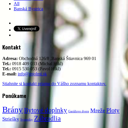
All
Banská Bystrica
Kontakt
Adresa:
Obchodná 126/8 ,Banská Štiavnica 969 01
Tel.:
0918 409 033 (Michal Hikl)
Tel.:
0915 530 053 (Pavol Hikl)
E-mail:
info@mjolmi.sk
Stiahnite si kontakt priamo do Vášho zoznamu kontaktov.
Ponúkame
Brány
Bytové doplnky
Ploty
Mreže
Garážove dvere
Zábradlia
Striešky
Svietniky