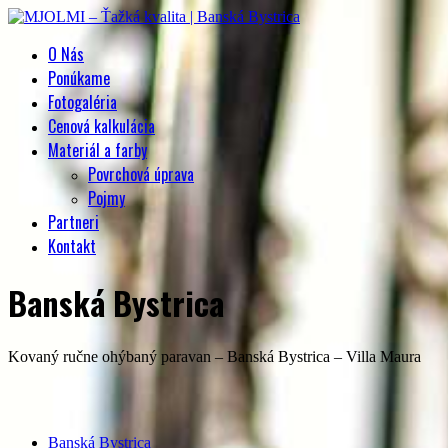
O Nás
Ponúkame
Fotogaléria
Cenová kalkulácia
Materiál a farby
Povrchová úprava
Pojmy
Partneri
Kontakt
Banská Bystrica
Kovaný ručne ohýbaný paravan – Banská Bystrica – Villa Maura
Banská Bystrica