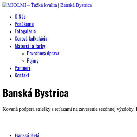
O Nás
Ponúkame
Fotogaléria
Cenová kalkulácia
Materiál a farby
Povrchová úprava
Pojmy
Partneri
Kontakt
Banská Bystrica
Kovaná podpera striešky s reťazami na zavesenie sezónnej výzdoby. I
Banská Belá